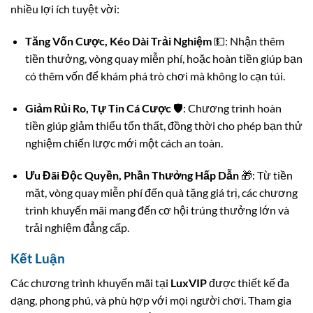
nhiều lợi ích tuyệt vời:
Tăng Vốn Cược, Kéo Dài Trải Nghiệm
💵: Nhận thêm
tiền thưởng, vòng quay miễn phí, hoặc hoàn tiền giúp bạn
có thêm vốn để khám phá trò chơi mà không lo cạn túi.
Giảm Rủi Ro, Tự Tin Cá Cược
🛡️: Chương trình hoàn
tiền giúp giảm thiểu tổn thất, đồng thời cho phép bạn thử
nghiệm chiến lược mới một cách an toàn.
Ưu Đãi Độc Quyền, Phần Thưởng Hấp Dẫn
🎁: Từ tiền
mặt, vòng quay miễn phí đến quà tặng giá trị, các chương
trình khuyến mãi mang đến cơ hội trúng thưởng lớn và
trải nghiệm đẳng cấp.
Kết Luận
Các chương trình khuyến mãi tại
LuxVIP
được thiết kế đa
dạng, phong phú, và phù hợp với mọi người chơi. Tham gia