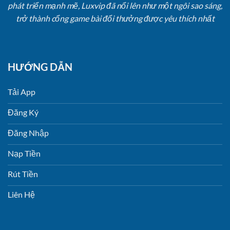
phát triển mạnh mẽ,
Luxvip
đã nổi lên như một ngôi sao sáng,
trở thành cổng game bài đổi thưởng được yêu thích nhất
HƯỚNG DẪN
Tải App
Đăng Ký
Đăng Nhập
Nạp Tiền
Rút Tiền
Liên Hệ