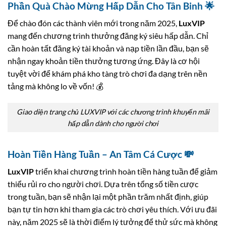
Phần Quà Chào Mừng Hấp Dẫn Cho Tân Binh 🌟
Để chào đón các thành viên mới trong năm 2025,
LuxVIP
mang đến chương trình thưởng đăng ký siêu hấp dẫn. Chỉ
cần hoàn tất đăng ký tài khoản và nạp tiền lần đầu, bạn sẽ
nhận ngay khoản tiền thưởng tương ứng. Đây là cơ hội
tuyệt vời để khám phá kho tàng trò chơi đa dạng trên nền
tảng mà không lo về vốn! 💰
Giao diện trang chủ LUXVIP với các chương trình khuyến mãi
hấp dẫn dành cho người chơi
Hoàn Tiền Hàng Tuần – An Tâm Cá Cược 💸
LuxVIP
triển khai chương trình hoàn tiền hàng tuần để giảm
thiểu rủi ro cho người chơi. Dựa trên tổng số tiền cược
trong tuần, bạn sẽ nhận lại một phần trăm nhất định, giúp
bạn tự tin hơn khi tham gia các trò chơi yêu thích. Với ưu đãi
này, năm 2025 sẽ là thời điểm lý tưởng để thử sức mà không