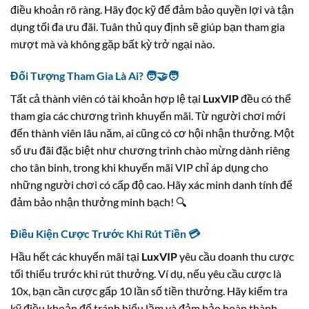
điều khoản rõ ràng. Hãy đọc kỹ để đảm bảo quyền lợi và tận
dụng tối đa ưu đãi. Tuân thủ quy định sẽ giúp bạn tham gia
mượt mà và không gặp bất kỳ trở ngại nào.
Đối Tượng Tham Gia Là Ai? 🧑‍🤝‍🧑
Tất cả thành viên có tài khoản hợp lệ tại
LuxVIP
đều có thể
tham gia các chương trình khuyến mãi. Từ người chơi mới
đến thành viên lâu năm, ai cũng có cơ hội nhận thưởng. Một
số ưu đãi đặc biệt như chương trình chào mừng dành riêng
cho tân binh, trong khi khuyến mãi VIP chỉ áp dụng cho
những người chơi có cấp độ cao. Hãy xác minh danh tính để
đảm bảo nhận thưởng minh bạch! 🔍
Điều Kiện Cược Trước Khi Rút Tiền 💳
Hầu hết các khuyến mãi tại
LuxVIP
yêu cầu doanh thu cược
tối thiểu trước khi rút thưởng. Ví dụ, nếu yêu cầu cược là
10x, bạn cần cược gấp 10 lần số tiền thưởng. Hãy kiểm tra
kỹ điều khoản để tránh hiểu lầm và đảm bảo hoàn thành