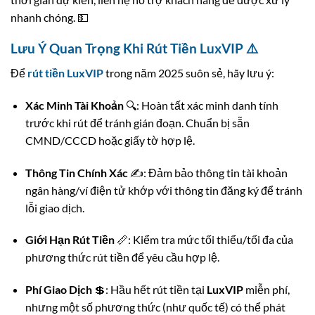
nhanh chóng. 💵
Lưu Ý Quan Trọng Khi Rút Tiền LuxVIP ⚠️
Để
rút tiền LuxVIP
trong năm 2025 suôn sẻ, hãy lưu ý:
Xác Minh Tài Khoản
🔍: Hoàn tất xác minh danh tính
trước khi rút để tránh gián đoạn. Chuẩn bị sẵn
CMND/CCCD hoặc giấy tờ hợp lệ.
Thông Tin Chính Xác
✍️: Đảm bảo thông tin tài khoản
ngân hàng/ví điện tử khớp với thông tin đăng ký để tránh
lỗi giao dịch.
Giới Hạn Rút Tiền
📏: Kiểm tra mức tối thiểu/tối đa của
phương thức rút tiền để yêu cầu hợp lệ.
Phí Giao Dịch
💲: Hầu hết rút tiền tại
LuxVIP
miễn phí,
nhưng một số phương thức (như quốc tế) có thể phát