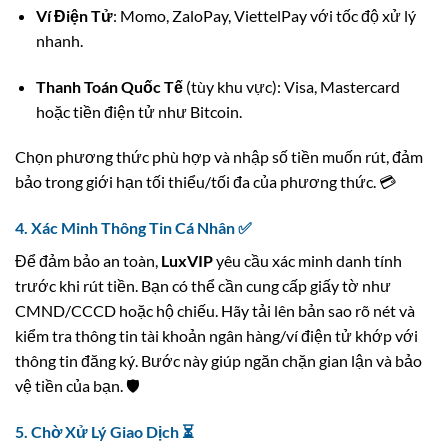
Ví Điện Tử
: Momo, ZaloPay, ViettelPay với tốc độ xử lý
nhanh.
Thanh Toán Quốc Tế
(tùy khu vực): Visa, Mastercard
hoặc tiền điện tử như Bitcoin.
Chọn phương thức phù hợp và nhập số tiền muốn rút, đảm
bảo trong giới hạn tối thiểu/tối đa của phương thức. 💳
4. Xác Minh Thông Tin Cá Nhân ✅
Để đảm bảo an toàn,
LuxVIP
yêu cầu xác minh danh tính
trước khi rút tiền. Bạn có thể cần cung cấp giấy tờ như
CMND/CCCD hoặc hộ chiếu. Hãy tải lên bản sao rõ nét và
kiểm tra thông tin tài khoản ngân hàng/ví điện tử khớp với
thông tin đăng ký. Bước này giúp ngăn chặn gian lận và bảo
vệ tiền của bạn. 🛡️
5. Chờ Xử Lý Giao Dịch ⏳