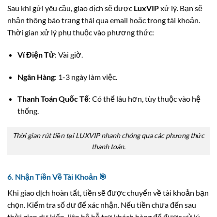
Sau khi gửi yêu cầu, giao dịch sẽ được
LuxVIP
xử lý. Bạn sẽ
nhận thông báo trạng thái qua email hoặc trong tài khoản.
Thời gian xử lý phụ thuộc vào phương thức:
Ví Điện Tử
: Vài giờ.
Ngân Hàng
: 1-3 ngày làm việc.
Thanh Toán Quốc Tế
: Có thể lâu hơn, tùy thuộc vào hệ
thống.
Thời gian rút tiền tại LUXVIP nhanh chóng qua các phương thức
thanh toán.
6. Nhận Tiền Về Tài Khoản 🎯
Khi giao dịch hoàn tất, tiền sẽ được chuyển về tài khoản bạn
chọn. Kiểm tra số dư để xác nhận. Nếu tiền chưa đến sau
thời gian dự kiến, liên hệ hỗ trợ khách hàng để được xử lý