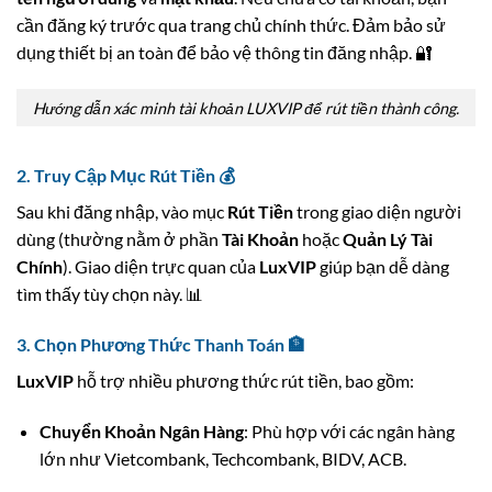
cần đăng ký trước qua trang chủ chính thức. Đảm bảo sử
dụng thiết bị an toàn để bảo vệ thông tin đăng nhập. 🔐
Hướng dẫn xác minh tài khoản LUXVIP để rút tiền thành công.
2. Truy Cập Mục Rút Tiền 💰
Sau khi đăng nhập, vào mục
Rút Tiền
trong giao diện người
dùng (thường nằm ở phần
Tài Khoản
hoặc
Quản Lý Tài
Chính
). Giao diện trực quan của
LuxVIP
giúp bạn dễ dàng
tìm thấy tùy chọn này. 📊
3. Chọn Phương Thức Thanh Toán 🏦
LuxVIP
hỗ trợ nhiều phương thức rút tiền, bao gồm:
Chuyển Khoản Ngân Hàng
: Phù hợp với các ngân hàng
lớn như Vietcombank, Techcombank, BIDV, ACB.