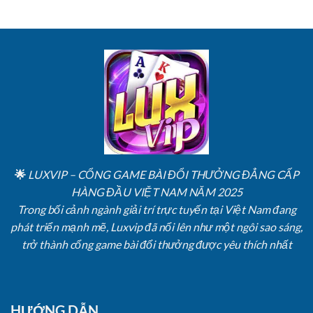
🌟
LUXVIP – CỔNG GAME BÀI ĐỔI THƯỞNG ĐẲNG CẤP
HÀNG ĐẦU VIỆT NAM NĂM 2025
Trong bối cảnh ngành giải trí trực tuyến tại Việt Nam đang
phát triển mạnh mẽ,
Luxvip
đã nổi lên như một ngôi sao sáng,
trở thành cổng game bài đổi thưởng được yêu thích nhất
HƯỚNG DẪN